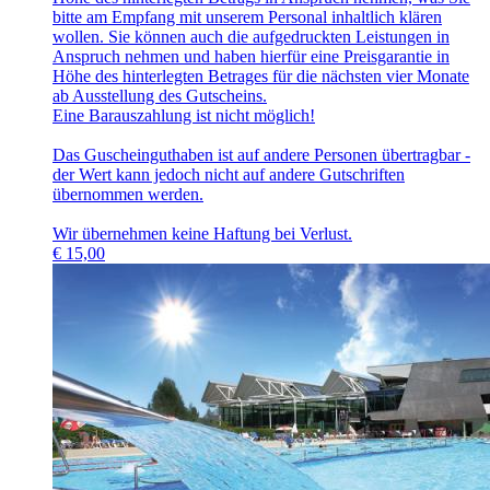
bitte am Empfang mit unserem Personal inhaltlich klären
wollen. Sie können auch die aufgedruckten Leistungen in
Anspruch nehmen und haben hierfür eine Preisgarantie in
Höhe des hinterlegten Betrages für die nächsten vier Monate
ab Ausstellung des Gutscheins.
Eine Barauszahlung ist nicht möglich!
Das Guscheinguthaben ist auf andere Personen übertragbar -
der Wert kann jedoch nicht auf andere Gutschriften
übernommen werden.
Wir übernehmen keine Haftung bei Verlust.
€
15,00