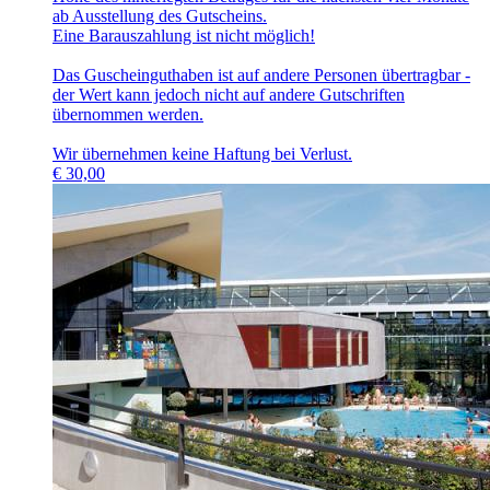
ab Ausstellung des Gutscheins.
Eine Barauszahlung ist nicht möglich!
Das Guscheinguthaben ist auf andere Personen übertragbar -
der Wert kann jedoch nicht auf andere Gutschriften
übernommen werden.
Wir übernehmen keine Haftung bei Verlust.
€
30,00