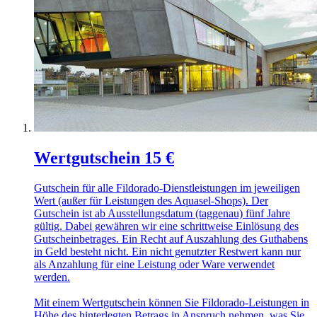
Wertgutschein 15 €
Gutschein für alle Fildorado-Dienstleistungen im jeweiligen
Wert (außer für Leistungen des Aquasel-Shops). Der
Gutschein ist ab Ausstellungsdatum (taggenau) fünf Jahre
gültig. Dabei gewähren wir eine schrittweise Einlösung des
Gutscheinbetrages. Ein Recht auf Auszahlung des Guthabens
in Geld besteht nicht. Ein nicht genutzter Restwert kann nur
als Anzahlung für eine Leistung oder Ware verwendet
werden.
Mit einem Wertgutschein können Sie Fildorado-Leistungen in
Höhe des hinterlegten Betrags in Anspruch nehmen, was Sie